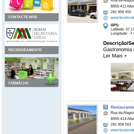
Rua da Alago
8950-411 Altu
281 956 455
CONTACTE-NOS
www.facebook
GPS:
Latitude: 37.
Longitude: -
Descrição/Se
Gastronomia 
RECENSEAMENTO
Ler Mais +
Restaurant
Rua da Alago
8950-414 Altu
281 956 563
www.facebook