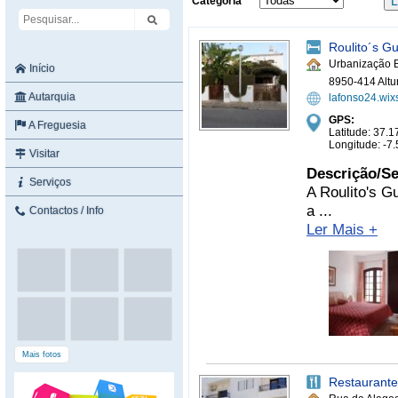
Categoria
Roulito´s G
Urbanização B
Início
8950-414 Altu
Autarquia
lafonso24.wix
GPS:
A Freguesia
Latitude: 37.
Longitude: -7
Visitar
Descrição/Se
Serviços
A Roulito's G
a ...
Contactos / Info
Ler Mais +
Mais fotos
Restaurant