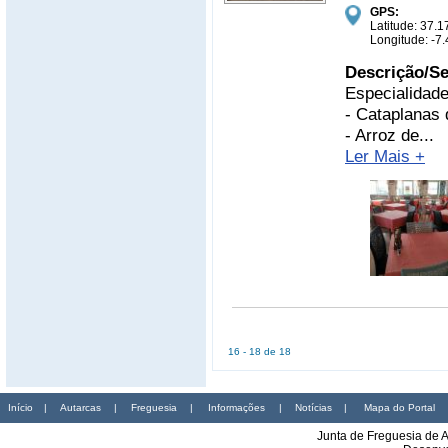
GPS:
Latitude: 37
Longitude: -
Descrição/Se
Especialidade
- Cataplanas
- Arroz de...
Ler Mais +
16 - 18 de 18
Início
|
Autarcas
|
Freguesia
|
Informações
|
Notícias
|
Mapa do Portal
Junta de Freguesia de 