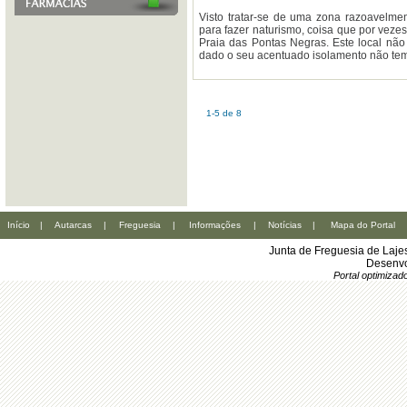
Visto tratar-se de uma zona razoavelmen
para fazer naturismo, coisa que por vez
Praia das Pontas Negras. Este local não
dado o seu acentuado isolamento não tem 
1-5 de 8
Início
|
Autarcas
|
Freguesia
|
Informações
|
Notícias
|
Mapa do Portal
Junta de Freguesia de Laje
Desenvo
Portal optimiza