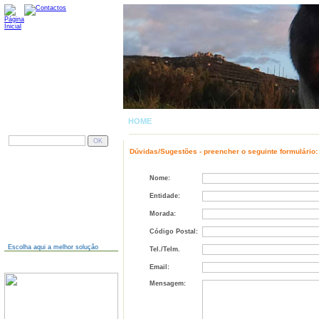
HOME
| CONTACTOS
PESQUISAR
Dúvidas/Sugestões - preencher o seguinte formulário:
AINDA NÃO TEM SITE?
Nome:
Entidade:
Morada:
Código Postal:
Escolha aqui a melhor solução
Tel./Telm.
JÁ TEM SITE?
Email:
Mensagem: