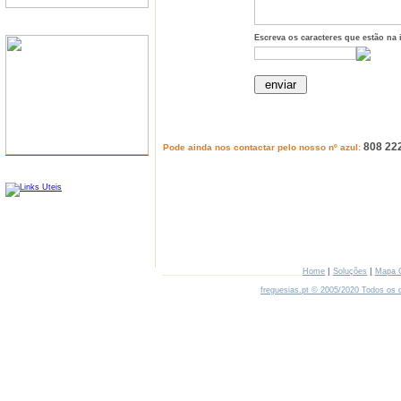
SERVIDORES
Escreva os caracteres que estão na
808 22
Pode ainda nos contactar pelo nosso nº azul:
LINKS
|
|
Home
Soluções
Mapa 
freguesias.pt © 2005/2020 Todos os d