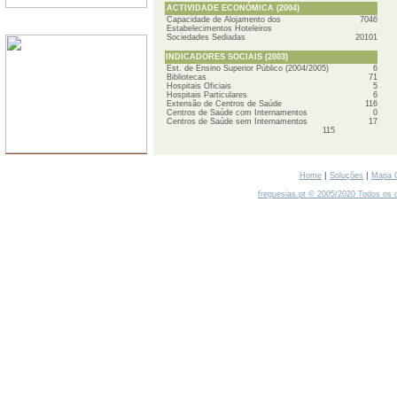
ACTIVIDADE ECONÓMICA (2004)
Capacidade de Alojamento dos
7046
SERVIDORES
Estabelecimentos Hoteleiros
Sociedades Sediadas
20101
INDICADORES SOCIAIS (2003)
Est. de Ensino Superior Público (2004/2005)
6
Bibliotecas
71
Hospitais Oficiais
5
Hospitais Particulares
6
Extensão de Centros de Saúde
116
Centros de Saúde com Internamentos
0
Centros de Saúde sem Internamentos
17
115
|
|
Home
Soluções
Mapa 
freguesias.pt © 2005/2020 Todos os d