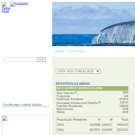
HOME
-
PORTUGAL
»
PESQUISAR
AINDA NÃO TEM SITE?
ESTASTÍSTICAS GERAIS
INDICADORES GENÉRICOS (2004)
2
3506
Área Total (km
)
Freguesias
148
População Residente
472874
2
134.87
Densidade Populacional (Hab/Km
)
Escolha aqui a melhor solução
Famílias Residentes
168328
Nascimentos
4748
JÁ TEM SITE?
Óbitos
4828
População Residente
H
M
Total
2001
223589
235837
459426
1991
207557
218595
426152