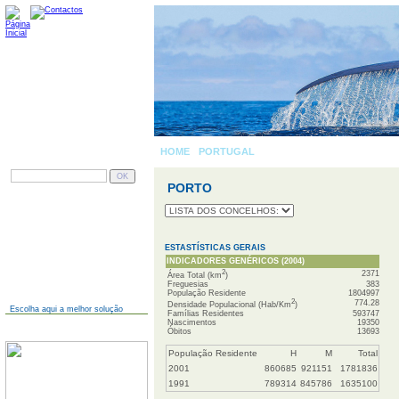
HOME
-
PORTUGAL
» PORTO
PESQUISAR
PORTO
AINDA NÃO TEM SITE?
ESTASTÍSTICAS GERAIS
INDICADORES GENÉRICOS (2004)
2
2371
Área Total (km
)
Freguesias
383
População Residente
1804997
2
774.28
Densidade Populacional (Hab/Km
)
Escolha aqui a melhor solução
Famílias Residentes
593747
Nascimentos
19350
JÁ TEM SITE?
Óbitos
13693
População Residente
H
M
Total
2001
860685
921151
1781836
1991
789314
845786
1635100