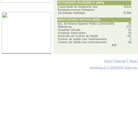
ACTIVIDADE ECONÓMICA (2004)
Capacidade de Alojamento dos
15123
SERVIDORES
Estabelecimentos Hoteleiros
Sociedades Sediadas
67396
INDICADORES SOCIAIS (2003)
Est. de Ensino Superior Público (2004/2005)
26
Bibliotecas
237
Hospitais Oficiais
18
Hospitais Particulares
16
Extensão de Centros de Saúde
111
Centros de Saúde com Internamentos
1
Centros de Saúde sem Internamentos
46
408
|
|
Home
Soluções
Mapa 
freguesias.pt © 2005/2020 Todos os d