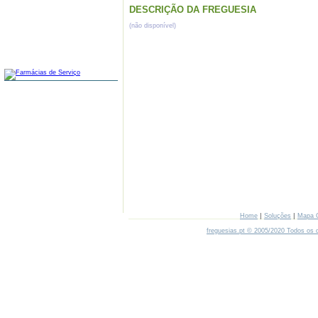
DESCRIÇÃO DA FREGUESIA
(não disponível)
FARMÁCIAS
|
|
Home
Soluções
Mapa 
freguesias.pt © 2005/2020 Todos os d