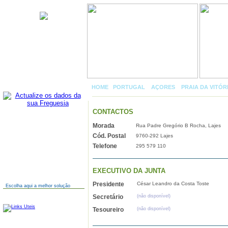
Lajes
HOME
|
PORTUGAL
»
AÇORES
»
PRAIA DA VITÓR
CONTACTOS
Morada
Rua Padre Gregório B Rocha, Lajes
AINDA NÃO TEM SITE?
Cód. Postal
9760-292 Lajes
Telefone
295 579 110
EXECUTIVO DA JUNTA
Presidente
César Leandro da Costa Toste
Escolha aqui a melhor solução
Secretário
(não disponível)
LINKS
Tesoureiro
(não disponível)