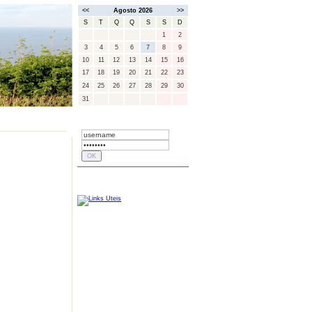
<<
Agosto 2026
>>
S
T
Q
Q
S
S
D
1
2
3
4
5
6
7
8
9
10
11
12
13
14
15
16
17
18
19
20
21
22
23
24
25
26
27
28
29
30
31
LOGIN
LINKS