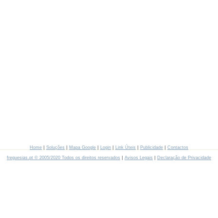
|
|
|
|
|
|
Home
Soluções
Mapa Google
Login
Link Úteis
Publicidade
Contactos
|
|
freguesias.pt © 2005/2020 Todos os direitos reservados
Avisos Legais
Declaração de Privacidade