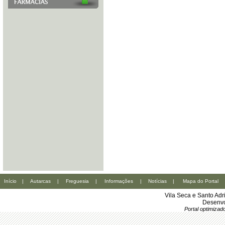
Início
|
Autarcas
|
Freguesia
|
Informações
|
Notícias
|
Mapa do Portal
Vila Seca e Santo Ad
Desenvo
Portal optimiza