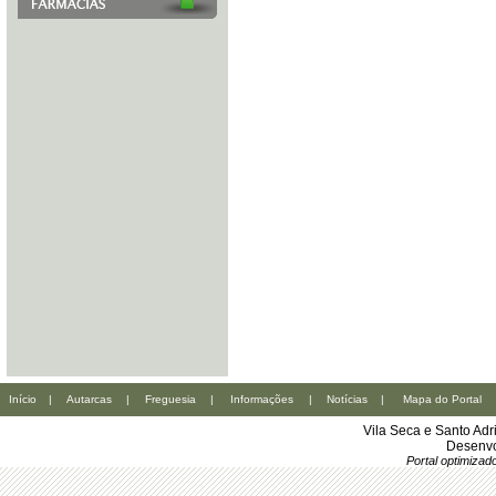
Início
|
Autarcas
|
Freguesia
|
Informações
|
Notícias
|
Mapa do Portal
Vila Seca e Santo Ad
Desenvo
Portal optimiza