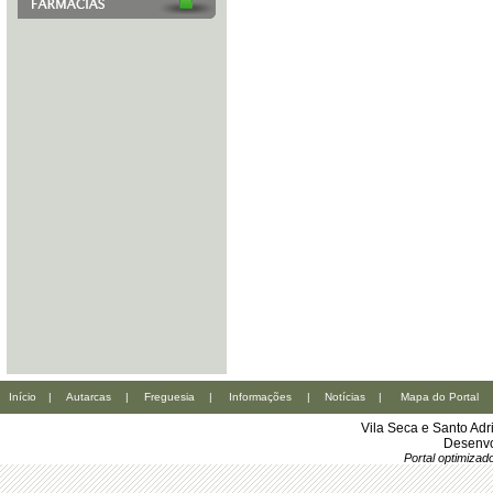
Início
|
Autarcas
|
Freguesia
|
Informações
|
Notícias
|
Mapa do Portal
Vila Seca e Santo Ad
Desenvo
Portal optimiza