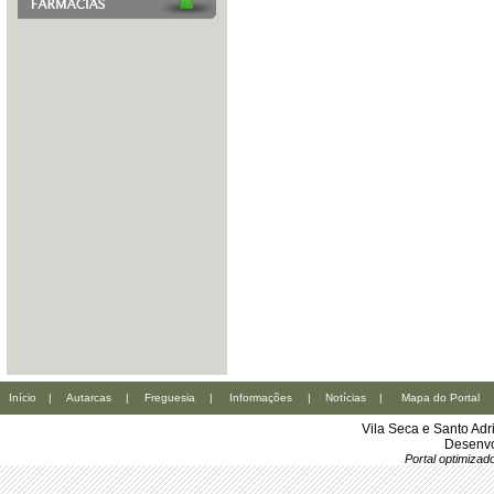
Início
|
Autarcas
|
Freguesia
|
Informações
|
Notícias
|
Mapa do Portal
Vila Seca e Santo Ad
Desenvo
Portal optimiza