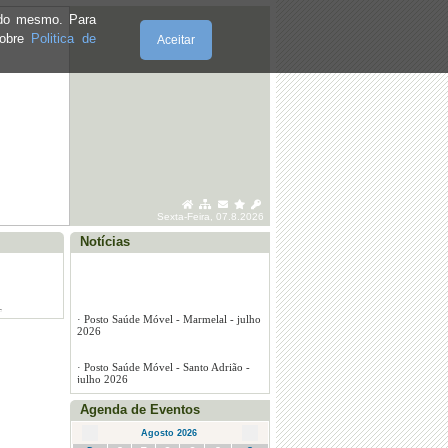
e do mesmo. Para
sobre
Politica de
Aceitar
Sexta-Feira, 07.8.2026
Notícias
·
Posto Saúde Móvel - Marmelal - julho
2026
·
Posto Saúde Móvel - Santo Adrião -
julho 2026
Agenda de Eventos
·
Posto Saúde Móvel - Vila Seca - julho
2026
Agosto 2026