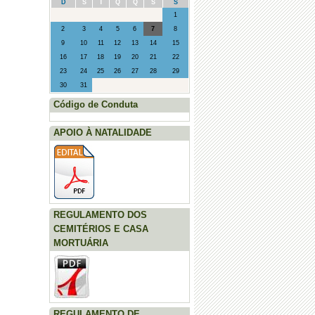
D
S
T
Q
Q
S
S
·
Posto Saúde Móvel - Agosto (Sto.
1
Adrião, Vila Seca e Marmelal)
2
3
4
5
6
7
8
9
10
11
12
13
14
15
16
17
18
19
20
21
22
23
24
25
26
27
28
29
30
31
Código de Conduta
APOIO À NATALIDADE
REGULAMENTO DOS
CEMITÉRIOS E CASA
MORTUÁRIA
REGULAMENTO DE