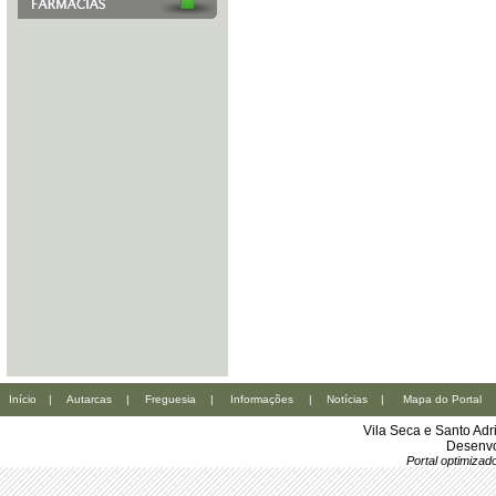
Início
|
Autarcas
|
Freguesia
|
Informações
|
Notícias
|
Mapa do Portal
Vila Seca e Santo Ad
Desenvo
Portal optimiza