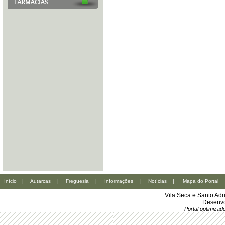
Início
|
Autarcas
|
Freguesia
|
Informações
|
Notícias
|
Mapa do Portal
Vila Seca e Santo Ad
Desenvo
Portal optimiza