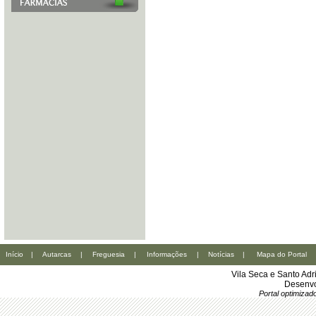
Início
|
Autarcas
|
Freguesia
|
Informações
|
Notícias
|
Mapa do Portal
Vila Seca e Santo Ad
Desenvo
Portal optimiza