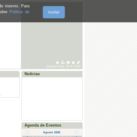
2026
e do mesmo. Para
sobre
Politica de
Aceitar
·
Posto Saúde Móvel - Santo Adrião -
julho 2026
·
Posto Saúde Móvel - Vila Seca - julho
2026
·
Posto Saúde Móvel - Agosto (Sto.
Adrião, Vila Seca e Marmelal)
Quarta-Feira, 05.8.2026
Notícias
Agenda de Eventos
Agosto 2026