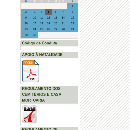
D
S
T
Q
Q
S
S
1
2
3
4
5
6
7
8
9
10
11
12
13
14
15
16
17
18
19
20
21
22
23
24
25
26
27
28
29
30
31
Código de Conduta
APOIO À NATALIDADE
REGULAMENTO DOS
CEMITÉRIOS E CASA
MORTUÁRIA
REGULAMENTO DE