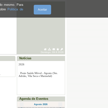
e do mesmo. Para
sobre
Politica de
Aceitar
Domingo, 09.8.2026
·
Posto Saúde Móvel - Marmelal - julho
Notícias
2026
·
Posto Saúde Móvel - Santo Adrião -
julho 2026
·
Posto Saúde Móvel - Vila Seca - julho
2026
·
Posto Saúde Móvel - Agosto (Sto.
Adrião, Vila Seca e Marmelal)
Agenda de Eventos
Agosto 2026