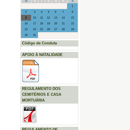
D
S
T
Q
Q
S
S
1
2
3
4
5
6
7
8
9
10
11
12
13
14
15
16
17
18
19
20
21
22
23
24
25
26
27
28
29
30
31
Código de Conduta
APOIO À NATALIDADE
REGULAMENTO DOS
CEMITÉRIOS E CASA
MORTUÁRIA
REGULAMENTO DE