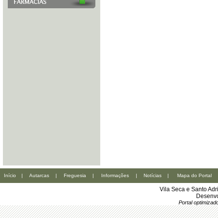
Início
|
Autarcas
|
Freguesia
|
Informações
|
Notícias
|
Mapa do Portal
Vila Seca e Santo Ad
Desenvo
Portal optimiza