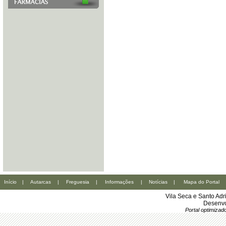
Início
|
Autarcas
|
Freguesia
|
Informações
|
Notícias
|
Mapa do Portal
Vila Seca e Santo Ad
Desenvo
Portal optimiza