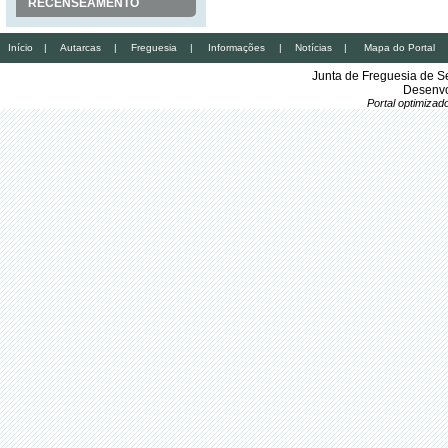
RECENSEAMENTO
Início
|
Autarcas
|
Freguesia
|
Informações
|
Notícias
|
Mapa do Portal
Junta de Freguesia de S
Desenvo
Portal optimiza