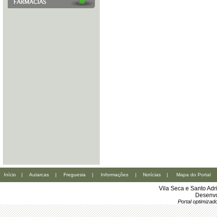
Início
|
Autarcas
|
Freguesia
|
Informações
|
Notícias
|
Mapa do Portal
Vila Seca e Santo Ad
Desenvo
Portal optimiza