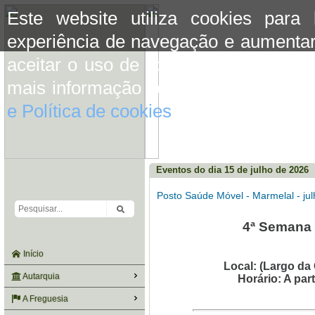
Este website utiliza cookies para
experiência de navegação e aumentar
aceitar o uso de cookies basta conti
mais informação consulte a informaç
e Política de cookies
do site.
Eventos do dia 15 de julho de 2026
Posto Saúde Móvel - Marmelal - ju
4ª Semana (
Início
Local: (Largo da
Autarquia
Horário: A par
A Freguesia