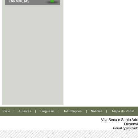
Início
|
Autarcas
|
Freguesia
|
Informações
|
Notícias
|
Mapa do Portal
Vila Seca e Santo Ad
Desenvo
Portal optimiza