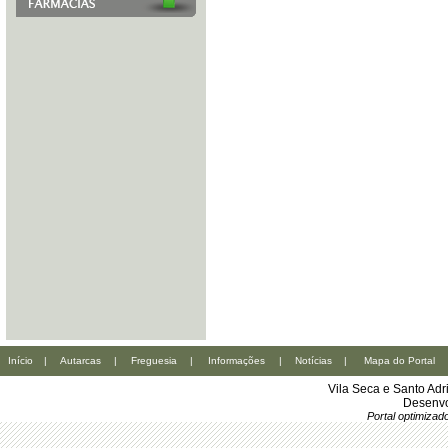
Início
|
Autarcas
|
Freguesia
|
Informações
|
Notícias
|
Mapa do Portal
Vila Seca e Santo Ad
Desenvo
Portal optimiza