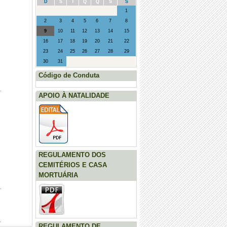
D
S
T
Q
Q
S
S
·
Posto Saúde Móvel - Agosto (Sto.
1
Adrião, Vila Seca e Marmelal)
2
3
4
5
6
7
8
9
10
11
12
13
14
15
16
17
18
19
20
21
22
23
24
25
26
27
28
29
30
31
Código de Conduta
APOIO À NATALIDADE
REGULAMENTO DOS
CEMITÉRIOS E CASA
MORTUÁRIA
REGULAMENTO DE