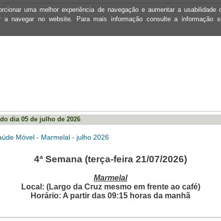
oporcionar uma melhor experiência de navegação e aumentar a usabilidad
ar a navegar no website. Para mais informação consulte a informação 
do dia 05 de julho de 2026
aúde Móvel - Marmelal - julho 2026
4ª Semana (terça-feira
21/07/2026)
Marmelal
Local: (Largo da Cruz mesmo em frente ao café)
Horário: A partir das 09:15 horas da manhã