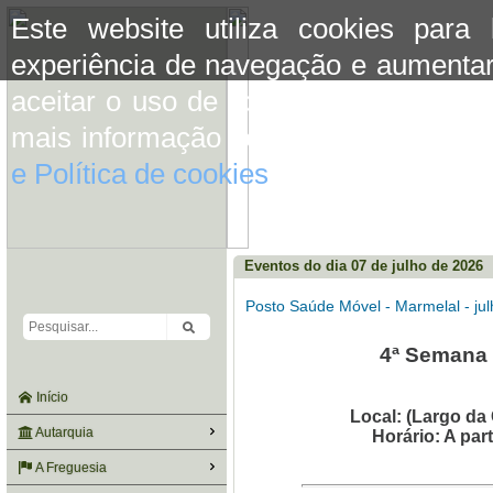
Este website utiliza cookies para
experiência de navegação e aumentar
aceitar o uso de cookies basta conti
mais informação consulte a informaç
e Política de cookies
do site.
Eventos do dia 07 de julho de 2026
Posto Saúde Móvel - Marmelal - ju
4ª Semana (
Início
Local: (Largo da
Autarquia
Horário: A par
A Freguesia