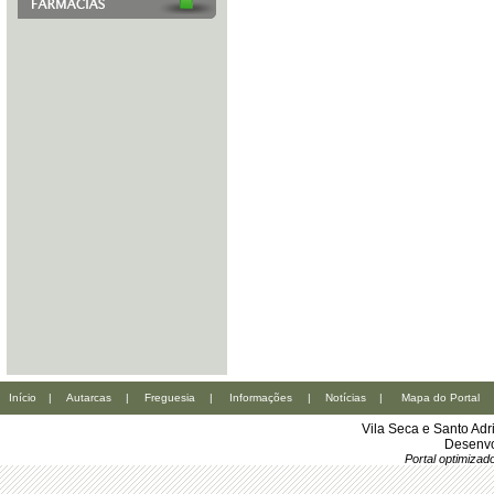
Início
|
Autarcas
|
Freguesia
|
Informações
|
Notícias
|
Mapa do Portal
Vila Seca e Santo Ad
Desenvo
Portal optimiza