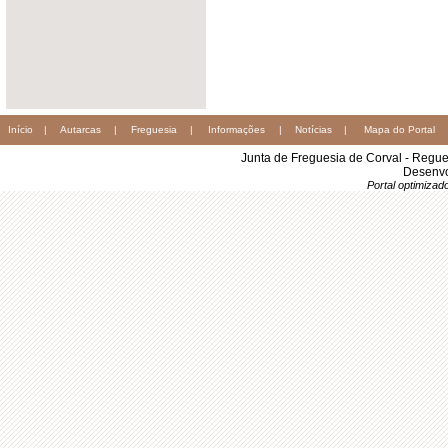
Início
|
Autarcas
|
Freguesia
|
Informações
|
Notícias
|
Mapa do Portal
Junta de Freguesia de Corval - Regu
Desenvo
Portal optimiza