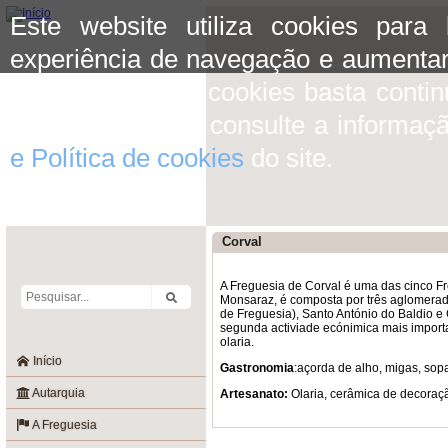
Este website utiliza cookies para
experiência de navegação e aumentar
aceitar o uso de cookies basta conti
mais informação consulte a informaç
e Política de cookies
do site.
Corval
A Freguesia de Corval é uma das cinco 
Monsaraz, é composta por três aglomera
de Freguesia), Santo António do Baldio e 
segunda activiade ecónimica mais importa
olaria.
Início
Gastronomia
:açorda de alho, migas, so
Autarquia
Artesanato:
Olaria, cerâmica de decoraç
A Freguesia