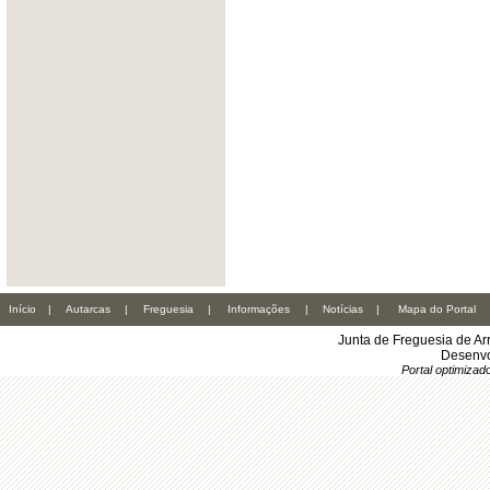
Início
|
Autarcas
|
Freguesia
|
Informações
|
Notícias
|
Mapa do Portal
Junta de Freguesia de Ar
Desenvo
Portal optimiza