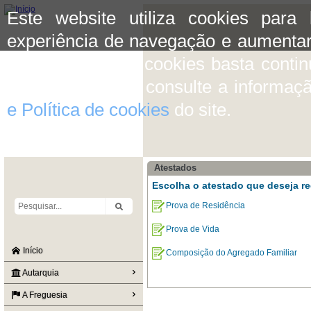
Este website utiliza cookies para
experiência de navegação e aumentar
aceitar o uso de cookies basta conti
mais informação consulte a informaç
e Política de cookies
do site.
Atestados
Escolha o atestado que deseja re
Prova de Residência
Prova de Vida
Início
Composição do Agregado Familiar
Autarquia
A Freguesia