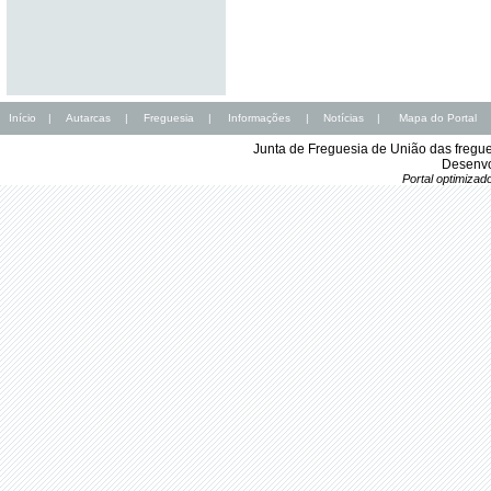
Início
|
Autarcas
|
Freguesia
|
Informações
|
Notícias
|
Mapa do Portal
Junta de Freguesia de União das fregu
Desenvo
Portal optimiza