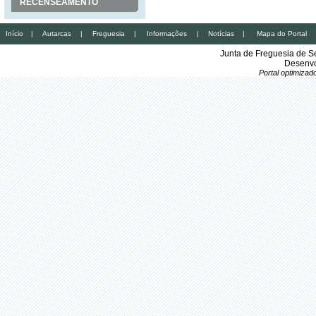
RECENSEAMENTO
Início
|
Autarcas
|
Freguesia
|
Informações
|
Notícias
|
Mapa do Portal
Junta de Freguesia de S
Desenvo
Portal optimiza