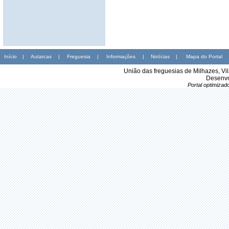
Início
|
Autarcas
|
Freguesia
|
Informações
|
Notícias
|
Mapa do Portal
União das freguesias de Milhazes, Vi
Desenvo
Portal optimiza