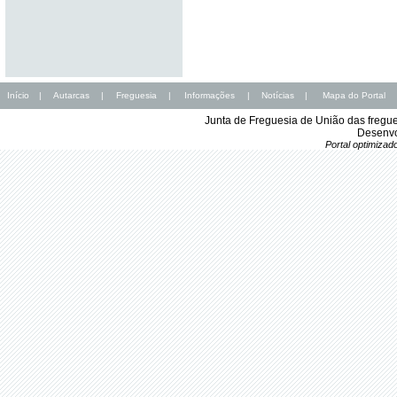
Início
|
Autarcas
|
Freguesia
|
Informações
|
Notícias
|
Mapa do Portal
Junta de Freguesia de União das fregu
Desenvo
Portal optimiza