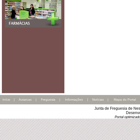
Início
|
Autarcas
|
Freguesia
|
Informações
|
Notícias
|
Mapa do Portal
Junta de Freguesia de Nes
Desenvo
Portal optimiza