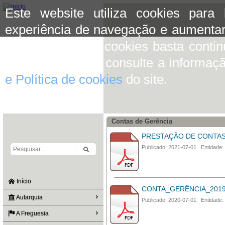
Este website utiliza cookies para
experiência de navegação e aumentar
aceitar o uso de cookies basta conti
mais informação consulte a informaç
e Política de cookies
do site.
Contas de Gerência
PRESTAÇÃO DE CONTAS
Publicado: 2021-07-01 Entidade:
Início
CONTA_GERÊNCIA_201
Autarquia
Publicado: 2020-07-01 Entidade:
A Freguesia