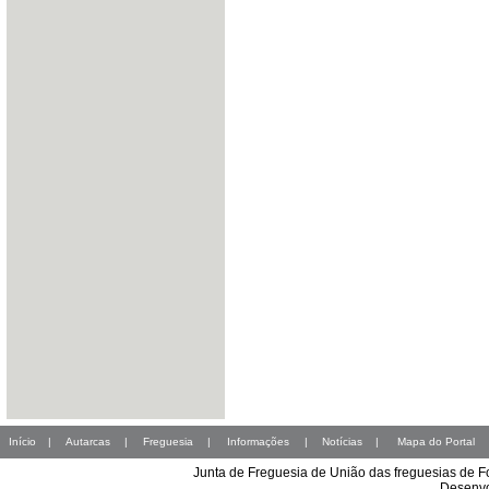
Início
|
Autarcas
|
Freguesia
|
Informações
|
Notícias
|
Mapa do Portal
Junta de Freguesia de União das freguesias de 
Desenvo