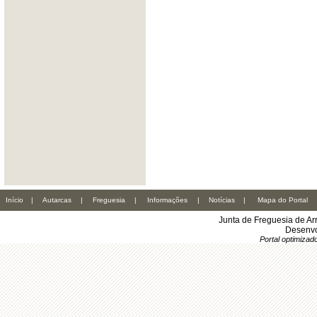
Início
|
Autarcas
|
Freguesia
|
Informações
|
Notícias
|
Mapa do Portal
Junta de Freguesia de Ar
Desenvo
Portal optimiza