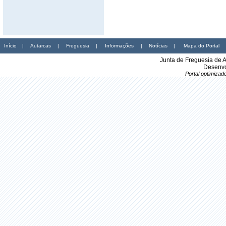
Início
|
Autarcas
|
Freguesia
|
Informações
|
Notícias
|
Mapa do Portal
Junta de Freguesia de 
Desenvo
Portal optimiza