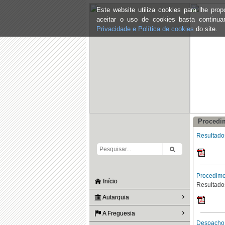
Este website utiliza cookies para lhe pr
aceitar o uso de cookies basta continu
Privacidade e Política de cookies
do site.
Procedi
Resultado
Procedime
Início
Resultado
Autarquia
A Freguesia
Despacho