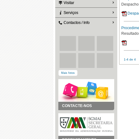
Visitar
Despacho 
Serviços
Despa
Contactos / Info
Procedime
Resultado
1-4 de 4
Mais fotos
CONTACTE-NOS