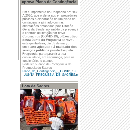
aprova Plano de Contingência
Em cumprimento do Despacho n.º 2836-
A/2020, que ordena aos empregadores
públicos a elaboração de um plano de
contingência alinhado com as
orientações emanadas pela Direção-
Geral da Saúde, no âmbito da prevenção
e controlo de infeção por novo
Coronavírus (COVID-19), o
Executivo
desta Junta de Freguesia aprovou
,
esta quinta-feira, dia 05 de março,
um
plano adequado à realidade dos
serviços públicos prestados pela
Freguesia
, para garantir a sua
continuidade, em segurança, para os
funcionários e utentes.
Pode ler o Plano de Contigência da
Freguesia de Sagres
Plano_de_Contingencia_-_COVID_19-
_JUNTA_FREGUESIA_DE_SAGRES.pdf
Lota de Sagres