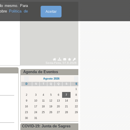
e do mesmo. Para
sobre
Politica de
Aceitar
Sexta-Feira, 07.8.2026
Agenda de Eventos
Agosto 2026
D
S
T
Q
Q
S
S
1
2
3
4
5
6
7
8
9
10
11
12
13
14
15
16
17
18
19
20
21
22
23
24
25
26
27
28
29
30
31
COVID-19: Junta de Sagres