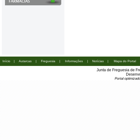
Início
|
Autarcas
|
Freguesia
|
Informações
|
Notícias
|
Mapa do Portal
Junta de Freguesia de Fr
Desenvo
Portal optimiza