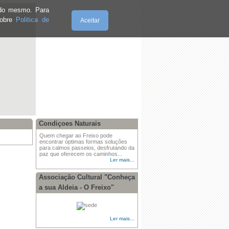
e do mesmo. Para
sobre
Politica de
Aceitar
Sexta-Feira, 07.8.2026
Condiçoes Naturais
Quem chegar ao Freixo pode
encontrar óptimas formas soluções
para calmos passeios, desfrutando da
paz que oferecem os caminhos...
Ler mais...
Associação Cultural "Conheça
a sua Aldeia - O Freixo"
Ler mais...