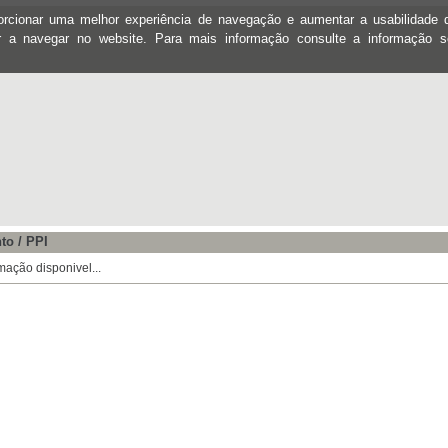
oporcionar uma melhor experiência de navegação e aumentar a usabilidad
ar a navegar no website. Para mais informação consulte a informação 
to / PPI
mação disponivel...