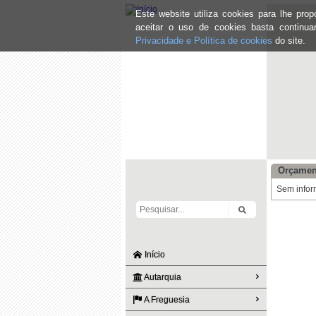
Este website utiliza cookies para lhe pr
aceitar o uso de cookies basta continu
Privacidade e Política de cookies
do site.
Orçamen
Sem infor
Início
Autarquia
A Freguesia