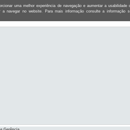
oporcionar uma melhor experiência de navegação e aumentar a usabilidad
ar a navegar no website. Para mais informação consulte a informação 
e Gerência