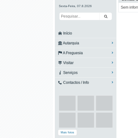
Sexta-Feira, 07.8.2026
Sem infor
Início
Autarquia
A Freguesia
Visitar
Serviços
Contactos / Info
Mais fotos