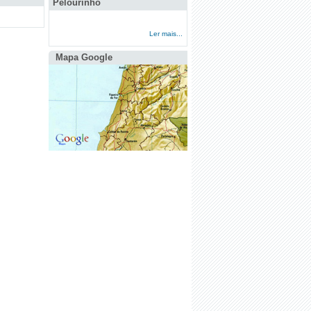
Pelourinho
Ler mais...
Mapa Google