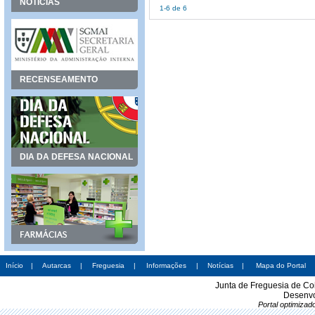
NOTÍCIAS
1-6 de 6
RECENSEAMENTO
DIA DA DEFESA NACIONAL
Início
|
Autarcas
|
Freguesia
|
Informações
|
Notícias
|
Mapa do Portal
Junta de Freguesia de Co
Desenvo
Portal optimiza