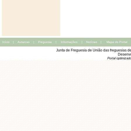
Início
|
Autarcas
|
Freguesia
|
Informações
|
Notícias
|
Mapa do Portal
Junta de Freguesia de União das freguesias d
Desenvo
Portal optimiza