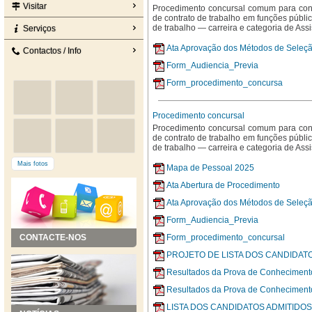
Visitar
Procedimento concursal comum para const
de contrato de trabalho em funções públ
de trabalho — carreira e categoria de Ass
Serviços
Ata Aprovação dos Métodos de Seleç
Contactos / Info
Form_Audiencia_Previa
Form_procedimento_concursa
Procedimento concursal
Procedimento concursal comum para const
de contrato de trabalho em funções públ
de trabalho — carreira e categoria de Ass
Mais fotos
Mapa de Pessoal 2025
Ata Abertura de Procedimento
Ata Aprovação dos Métodos de Seleç
Form_Audiencia_Previa
CONTACTE-NOS
Form_procedimento_concursal
PROJETO DE LISTA DOS CANDIDAT
Resultados da Prova de Conheciment
Resultados da Prova de Conhecimento
LISTA DOS CANDIDATOS ADMITIDO