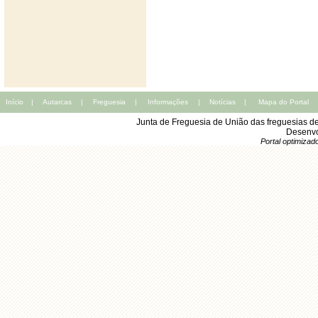
Início
|
Autarcas
|
Freguesia
|
Informações
|
Notícias
|
Mapa do Portal
Junta de Freguesia de União das freguesias d
Desenvo
Portal optimiza