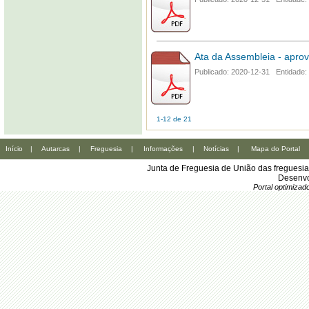
Ata da Assembleia - apro
Publicado: 2020-12-31 Entidade:
1-12 de 21
Início
|
Autarcas
|
Freguesia
|
Informações
|
Notícias
|
Mapa do Portal
Junta de Freguesia de União das freguesi
Desenvo
Portal optimiza