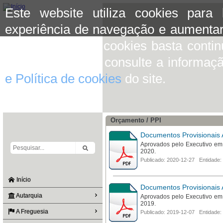
Este website utiliza cookies para
experiência de navegação e aumentar
aceitar o uso de cookies basta conti
mais informação consulte a informaç
e Política de cookies
do site.
Orçamento / PPI
Documentos Provisionais 
Aprovados pelo Executivo e
2020.
Publicado: 2020-12-27 Entidade:
Início
Documentos Provisionais 
Autarquia
Aprovados pelo Executivo e
2019.
A Freguesia
Publicado: 2019-12-07 Entidade: