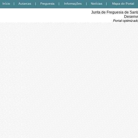
Início
|
Autarcas
|
Freguesia
|
Informações
|
Notícias
|
Mapa do Portal
Junta de Freguesia de Sant
Desenvo
Portal optimiza