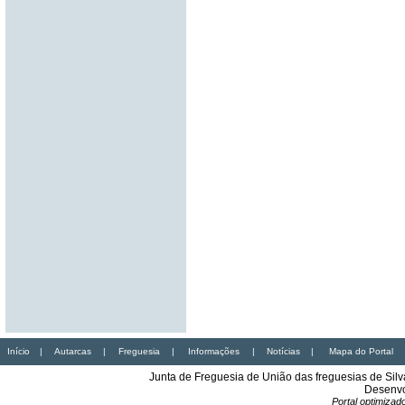
Início
|
Autarcas
|
Freguesia
|
Informações
|
Notícias
|
Mapa do Portal
Junta de Freguesia de União das freguesias de Sil
Desenvo
Portal optimiza