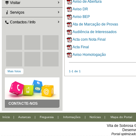
Aviso de Abertura
Visitar
Aviso DR
Serviços
Aviso BEP
Contactos / Info
Ata de Marcação de Provas
Audiência de Interessados
Acta com Nota Final
Acta Final
Aviso Homologação
1-1 de 1
Mais fotos
CONTACTE-NOS
Início
|
Autarcas
|
Freguesia
|
Informações
|
Notícias
|
Mapa do Portal
Vila de Sobrosa 
Desenvo
Portal optimiza