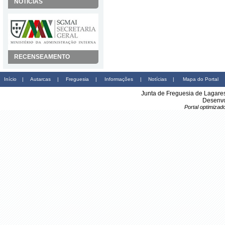
NOTÍCIAS
RECENSEAMENTO
Início
|
Autarcas
|
Freguesia
|
Informações
|
Notícias
|
Mapa do Portal
Junta de Freguesia de Lagare
Desenvo
Portal optimiza