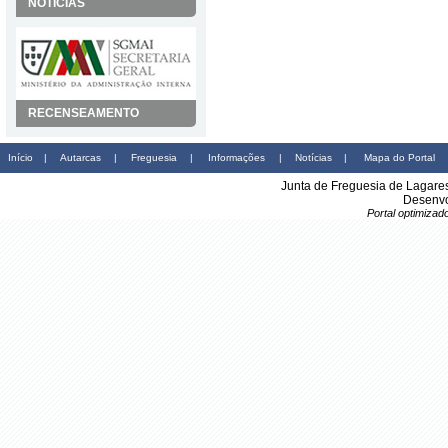
NOTÍCIAS
RECENSEAMENTO
Início
|
Autarcas
|
Freguesia
|
Informações
|
Notícias
|
Mapa do Portal
Junta de Freguesia de Lagare
Desenvo
Portal optimiza