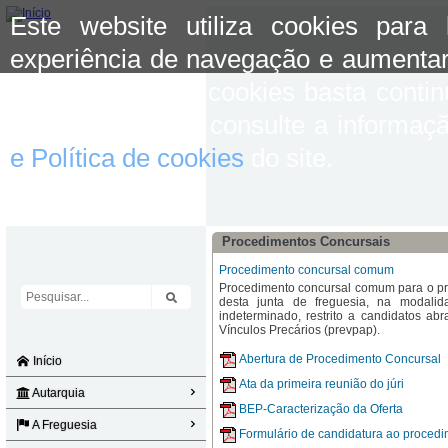
Este website utiliza cookies para
experiência de navegação e aumentar
aceitar o uso de cookies basta conti
mais informação consulte a informaç
e Política de cookies
do site.
Procedimentos Concursais
Procedimento concursal comum
Procedimento concursal comum para o pr
desta junta de freguesia, na modali
indeterminado, restrito a candidatos ab
Vínculos Precários (prevpap).
Abertura de Procedimento Concursal
Início
Ata da primeira reunião do júri
Autarquia
BEP-Caracterização da Oferta
A Freguesia
Formulário de candidatura ao procedi