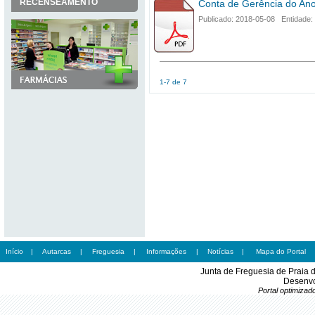
RECENSEAMENTO
Conta de Gerência do An
Publicado: 2018-05-08 Entidade:
1-7 de 7
Início
|
Autarcas
|
Freguesia
|
Informações
|
Notícias
|
Mapa do Portal
Junta de Freguesia de Praia 
Desenvo
Portal optimiza